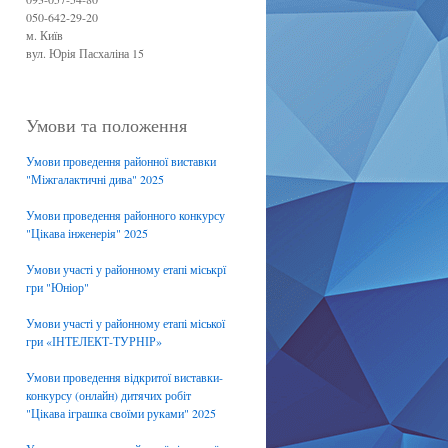
050-642-29-20
м. Київ
вул. Юрія Пасхаліна 15
Умови та положення
Умови проведення районної виставки
"Міжгалактичні дива" 2025
Умови проведення районного конкурсу
"Цікава інженерія" 2025
Умови участі у районному етапі міськрї
гри "Юніор"
Умови участі у районному етапі міської
гри «ІНТЕЛЕКТ-ТУРНІР»
Умови проведення відкритої виставки-
конкурсу (онлайн) дитячих робіт
"Цікава іграшка своїми руками" 2025