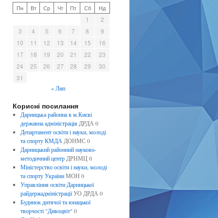
Пн
Вт
Ср
Чт
Пт
Сб
Нд
1
2
3
4
5
6
7
8
9
10
11
12
13
14
15
16
17
18
19
20
21
22
23
24
25
26
27
28
29
30
31
« Лип
Корисні посилання
Дарницька районна в м.Києві
державна адміністрація
ДРДА 0
Департамент освіти і науки, молоді
та спорту КМДА
ДОНМС 0
Дарницький районний науково-
методичний центр
ДРНМЦ 0
Міністерство освіти і науки, молоді
та спорту України
МОН 0
Управління освіти Дарницької
райдержадміністрації
УО ДРДА 0
Будинок дитячої та юнацької
творчості "Дивоцвіт"
0