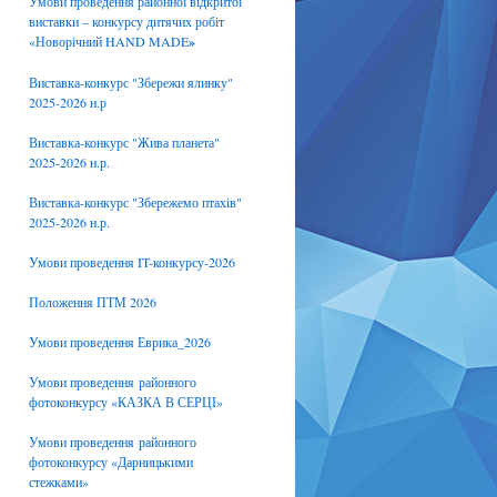
Умови проведення районної відкритої
виставки – конкурсу дитячих робіт
«Новорічний HAND MADE
»
Виставка-конкурс "Збережи ялинку"
2025-2026 н.р
Виставка-конкурс "Жива планета"
2025-2026 н.р.
Виставка-конкурс "Збережемо птахів"
2025-2026 н.р.
Умови проведення IT-конкурсу-2026
Положення ПТМ 2026
Умови проведення Еврика_2026
Умови проведення районного
фотоконкурсу «КАЗКА В СЕРЦІ»
Умови проведення районного
фотоконкурсу «Дарницькими
стежками»