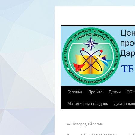
Головна
Про нас
Гуртки
ОБ
Методичний порадник
Дистанційн
←
Попередній запис