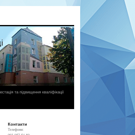
естація та підвищення кваліфікації
Контакти
Телефони:
093-057-54-80