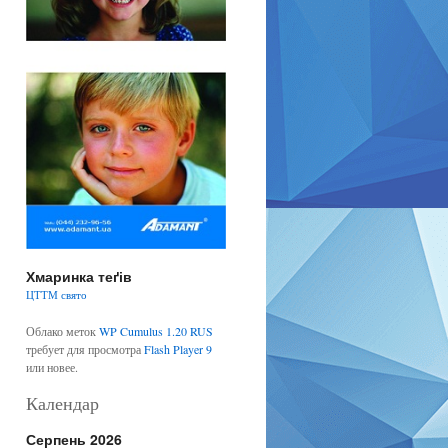
Хмаринка теґів
ЦТТМ
свято
Облако меток
WP Cumulus 1.20 RUS
требует для просмотра
Flash Player 9
или новее.
Календар
Серпень 2026