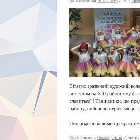
Дата публікації
15.12.2025
| Автор
admi
Вітаємо зразковий художній кол
виступом на ХІІІ районному фес
славиться”! Танцівники, що пре
району, вибороли перше місце з
Пишаємося нашими прекрасними 
Опубліковано у
Uncategorized
. Додати 