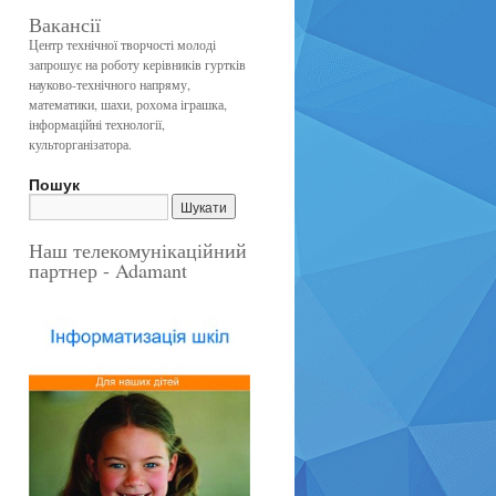
Вакансії
Центр технічної творчості молоді
запрошує на роботу керівників гуртків
науково-технічного напряму,
математики, шахи, рохома іграшка,
інформаційні технології,
культорганізатора.
Пошук
Наш телекомунікаційний
партнер - Adamant