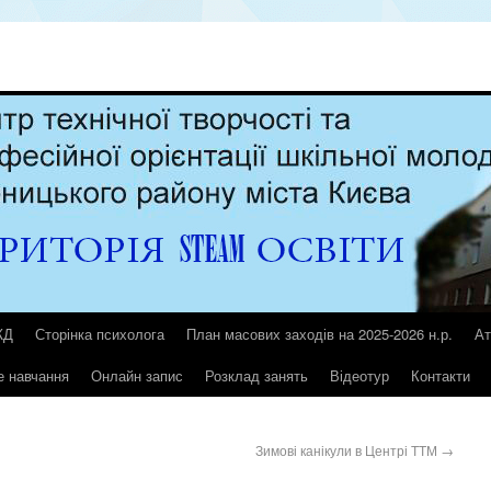
ЖД
Сторінка психолога
План масових заходів на 2025-2026 н.р.
Ат
е навчання
Онлайн запис
Розклад занять
Відеотур
Контакти
Зимові канікули в Центрі ТТМ
→