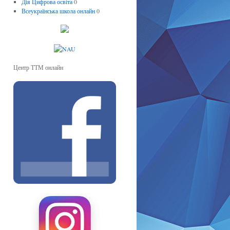
Дія Цифрова освіта
0
Всеукраїнська школа онлайн
0
Центр ТТМ онлайн