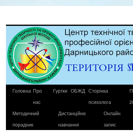
Головна
Про
Гуртки
ОБЖД
Сторінка
П
нас
психолога
2
Методичний
Дистанційне
Онлайн
порадник
навчання
запис