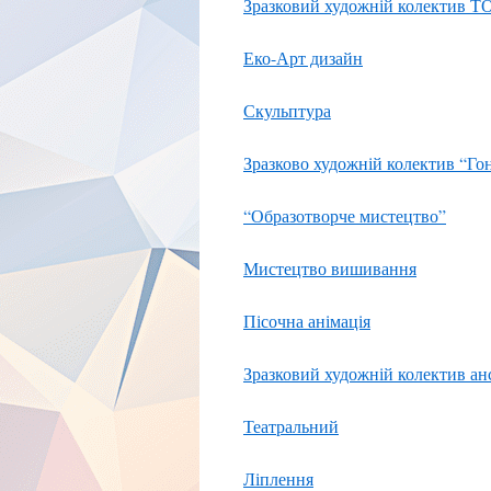
Зразковий художній колектив Т
Еко-Арт дизайн
Скульптура
Зразково художній колектив “Го
“Образотворче мистецтво”
Мистецтво вишивання
Пісочна анімація
Зразковий художній колектив а
Театральний
Ліплення