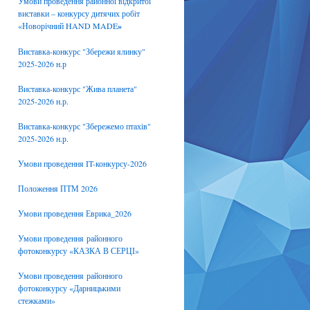
Умови проведення районної відкритої
виставки – конкурсу дитячих робіт
«Новорічний HAND MADE
»
Виставка-конкурс "Збережи ялинку"
2025-2026 н.р
Виставка-конкурс "Жива планета"
2025-2026 н.р.
Виставка-конкурс "Збережемо птахів"
2025-2026 н.р.
Умови проведення IT-конкурсу-2026
Положення ПТМ 2026
Умови проведення Еврика_2026
Умови проведення районного
фотоконкурсу «КАЗКА В СЕРЦІ»
Умови проведення районного
фотоконкурсу «Дарницькими
стежками»