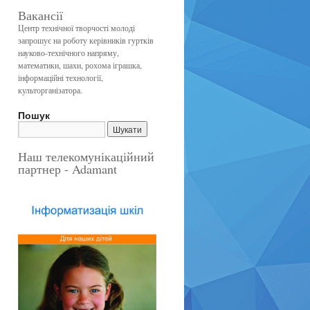
Вакансії
Центр технічної творчості молоді
запрошує на роботу керівників гуртків
науково-технічного напряму,
математики, шахи, рохома іграшка,
інформаційні технології,
культорганізатора.
Пошук
Наш телекомунікаційний
партнер - Adamant