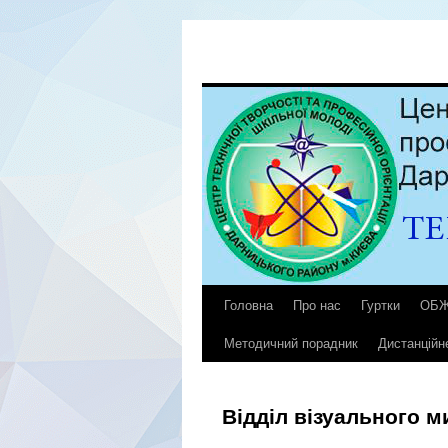
Головна
Про нас
Гуртки
ОБ
Методичний порадник
Дистанційн
Відділ візуального м