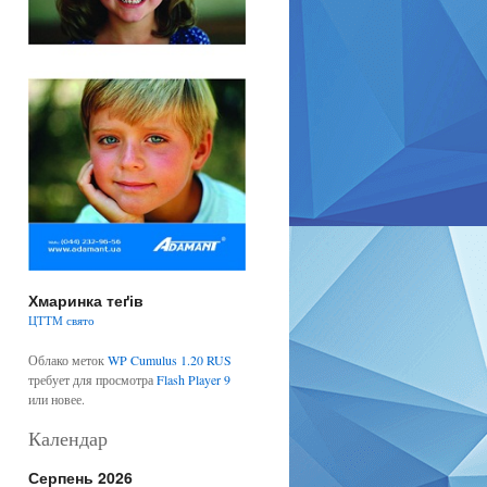
Хмаринка теґів
ЦТТМ
свято
Облако меток
WP Cumulus 1.20 RUS
требует для просмотра
Flash Player 9
или новее.
Календар
Серпень 2026