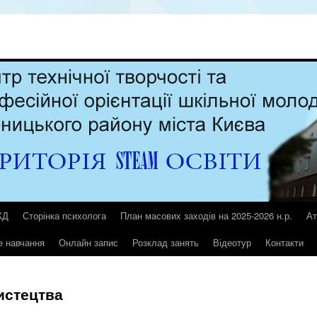
ЖД
Сторінка психолога
План масових заходів на 2025-2026 н.р.
Ат
е навчання
Онлайн запис
Розклад занять
Відеотур
Контакти
истецтва