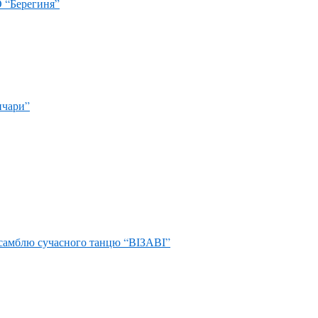
О “Берегиня”
нчари”
нсамблю сучасного танцю “ВІЗАВІ”