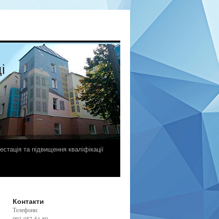
естація та підвищення кваліфікації
Контакти
Телефони:
093-057-54-80