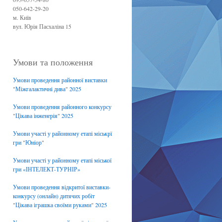
050-642-29-20
м. Київ
вул. Юрія Пасхаліна 15
Умови та положення
Умови проведення районної виставки
"Міжгалактичні дива" 2025
Умови проведення районного конкурсу
"Цікава інженерія" 2025
Умови участі у районному етапі міськрї
гри "Юніор"
Умови участі у районному етапі міської
гри «ІНТЕЛЕКТ-ТУРНІР»
Умови проведення відкритої виставки-
конкурсу (онлайн) дитячих робіт
"Цікава іграшка своїми руками" 2025