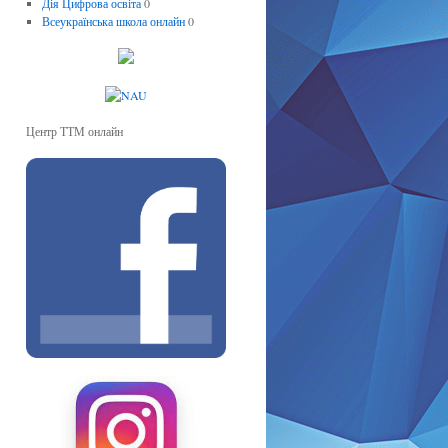
Дія Цифрова освіта
0
Всеукраїнська школа онлайн
0
Центр ТТМ онлайн