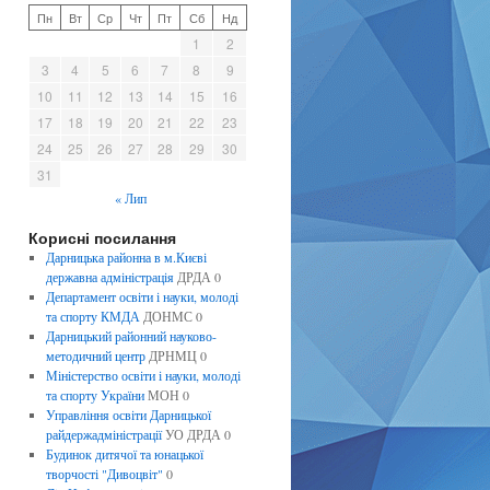
Пн
Вт
Ср
Чт
Пт
Сб
Нд
1
2
3
4
5
6
7
8
9
10
11
12
13
14
15
16
17
18
19
20
21
22
23
24
25
26
27
28
29
30
31
« Лип
Корисні посилання
Дарницька районна в м.Києві
державна адміністрація
ДРДА 0
Департамент освіти і науки, молоді
та спорту КМДА
ДОНМС 0
Дарницький районний науково-
методичний центр
ДРНМЦ 0
Міністерство освіти і науки, молоді
та спорту України
МОН 0
Управління освіти Дарницької
райдержадміністрації
УО ДРДА 0
Будинок дитячої та юнацької
творчості "Дивоцвіт"
0