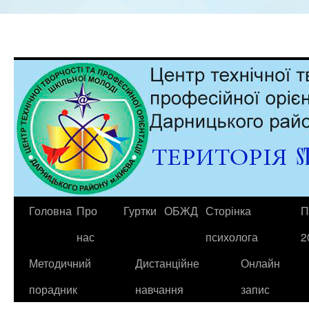
Головна
Про
Гуртки
ОБЖД
Сторінка
П
нас
психолога
2
Методичний
Дистанційне
Онлайн
порадник
навчання
запис