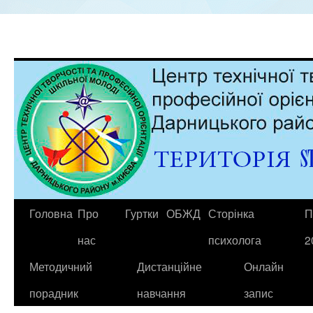
Головна
Про
Гуртки
ОБЖД
Сторінка
П
нас
психолога
2
Методичний
Дистанційне
Онлайн
порадник
навчання
запис