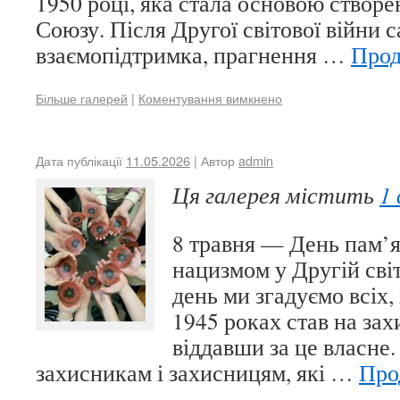
1950 році, яка стала основою створ
Союзу. Після Другої світової війни 
взаємопідтримка, прагнення …
Про
Більше галерей
|
Коментування вимкнено
Дата публікації
11.05.2026
| Автор
admin
Ця галерея містить
1
8 травня — День пам’я
нацизмом у Другій світ
день ми згадуємо всіх,
1945 роках став на зах
віддавши за це власне
захисникам і захисницям, які …
Про