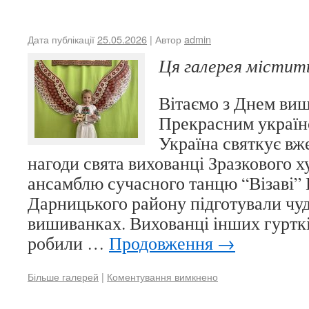
Дата публікації
25.05.2026
| Автор
admin
Ця галерея місти
Вітаємо з Днем ви
Прекрасним україн
Україна святкує вже
нагоди свята вихованці Зразкового 
ансамблю сучасного танцю “Візаві
Дарницького району підготували чуд
вишиванках. Вихованці інших гуртк
робили …
Продовження
→
Більше галерей
|
Коментування вимкнено