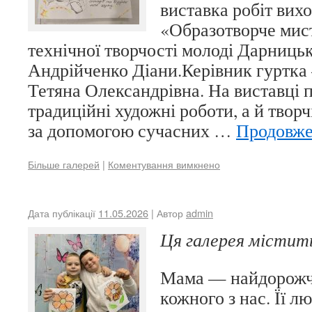
виставка робіт вих
«Образотворче мис
технічної творчості молоді Дарниць
Андрійченко Діани.Керівник гуртк
Тетяна Олександрівна. На виставці 
традиційні художні роботи, а й творч
за допомогою сучасних …
Продовж
Більше галерей
|
Коментування вимкнено
Дата публікації
11.05.2026
| Автор
admin
Ця галерея місти
Мама — найдорожч
кожного з нас. Її л