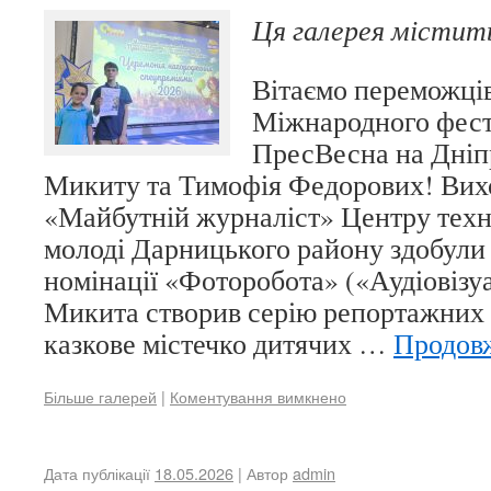
Ця галерея місти
Вітаємо переможці
Міжнародного фес
ПресВесна на Дніп
Микиту та Тимофія Федорових! Вихо
«Майбутній журналіст» Центру техні
молоді Дарницького району здобули 
номінації «Фоторобота» («Аудіовізу
Микита створив серію репортажних
казкове містечко дитячих …
Продов
Більше галерей
|
Коментування вимкнено
Дата публікації
18.05.2026
| Автор
admin