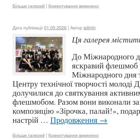
Більше галерей
|
Коментування вимкнено
Дата публікації
01.05.2026
| Автор
admin
Ця галерея місти
До Міжнародного 
яскравий флешмоб 
Міжнародного дня 
Центру технічної творчості молоді 
долучилися до святкування активни
флешмобом. Разом вони виконали за
композицію «Зірочка, палай!», пода
настрій …
Продовження
→
Більше галерей
|
Коментування вимкнено