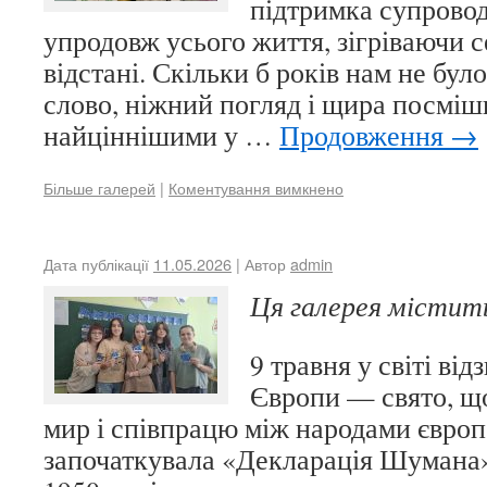
підтримка супрово
упродовж усього життя, зігріваючи с
відстані. Скільки б років нам не бул
слово, ніжний погляд і щира посмі
найціннішими у …
Продовження
→
Більше галерей
|
Коментування вимкнено
Дата публікації
11.05.2026
| Автор
admin
Ця галерея місти
9 травня у світі ві
Європи — свято, що
мир і співпрацю між народами європ
започаткувала «Декларація Шумана»