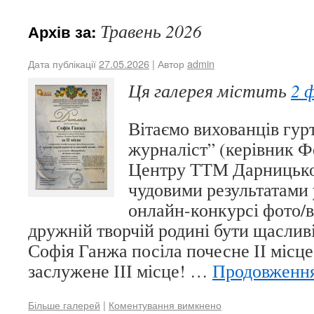
Травень 2026
Архів за:
Дата публікації
27.05.2026
| Автор
admin
Ця галерея містить
2 
Вітаємо вихованців гур
журналіст” (керівник Ф
Центру ТТМ Дарницько
чудовими результатами
онлайн-конкурсі фото/в
дружній творчій родині бути щаслив
Софія Ганжа посіла почесне ІІ місц
заслужене ІІІ місце! …
Продовженн
Більше галерей
|
Коментування вимкнено