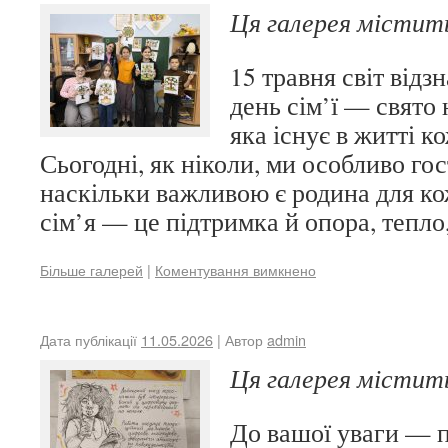
Ця галерея місти
15 травня світ від
день сім’ї — свято 
яка існує в житті к
Сьогодні, як ніколи, ми особливо гос
наскільки важливою є родина для ко
сім’я — це підтримка й опора, тепл
Більше галерей
|
Коментування вимкнено
Дата публікації
11.05.2026
| Автор
admin
Ця галерея місти
До вашої уваги — 